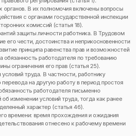
правового регулирования (статья 1).
 органов. В их полномочия включены вопросы
действия с органами государственной инспекции
торонних комиссий (статья 18).
рантий защиты личности работника. В Трудовом
ие его чести, достоинства и неприкосновенности
развитие принципа равенства прав и возможностей
на обязанность работодателя по требованию
ны ограничения его прав (статья 25).
 условий труда. В частности, работнику
 перевода на другую работу в период простоя
 обязанность работодателя письменно
 об изменении условий труда, тогда как ранее
еленный характер (статья 46).
его времени: время прохождения и ожидания
детельствования отнесено к рабочему времени