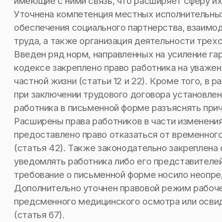
имеющие с ними связь, что расширяет сферу их 
Уточнена компетенция местных исполнительных
обеспечения социального партнерства, взаимо
труда, а также организация деятельности трехс
Введен ряд норм, направленных на усиление га
кодексе закреплено право работника на уважен
частной жизни (статьи 12 и 22). Кроме того, в 
при заключении трудового договора установле
работника в письменной форме разъяснять причи
Расширены права работников в части изменения
предоставлено право отказаться от временного
(статья 42). Также законодательно закреплена
уведомлять работника либо его представителей
требование о письменной форме носило неопред
Дополнительно уточнен правовой режим рабоч
предсменного медицинского осмотра или осви
(статья 67).