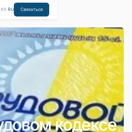
Связаться
KK
RU
удовом кодексе