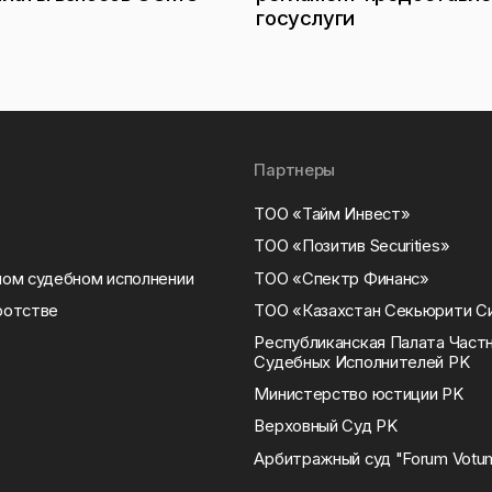
госуслуги
Партнеры
ТОО «Тайм Инвест»
ТОО «Позитив Securities»
ном судебном исполнении
ТОО «Спектр Финанс»
ротстве
ТОО «Казахстан Секьюрити С
Республиканская Палата Час
Судебных Исполнителей РK
Министерство юстиции РK
Верховный Суд РK
Арбитражный суд "Forum Votu