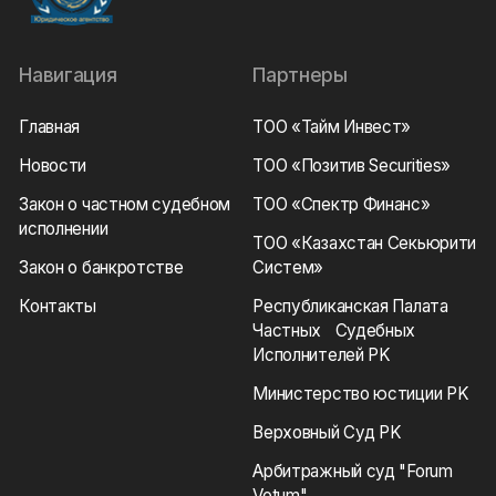
Навигация
Партнеры
Главная
ТОО «Тайм Инвест»
Новости
ТОО «Позитив Securities»
Закон о частном судебном
ТОО «Спектр Финанс»
исполнении
ТОО «Казахстан Секьюрити
Закон о банкротстве
Систем»
Контакты
Республиканская Палата
Частных Судебных
Исполнителей РK
Министерство юстиции РK
Верховный Суд РK
Арбитражный суд "Forum
Votum"