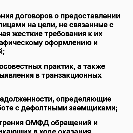
ния договоров
о предоставлении
ицами на цели, не связанные с
ая жесткие требования к их
рафическому оформлению и
й;
осовестных практик
, а также
выявления в транзакционных
задолженности
, определяющие
боте с дефолтными заемщиками;
трения
ОМФД обращений и
икающих в ходе оказания