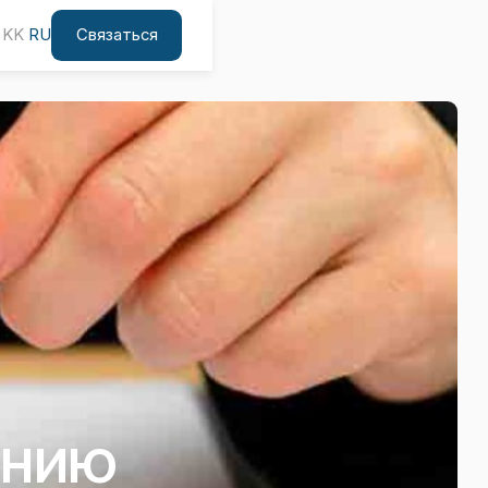
Связаться
KK
RU
ению