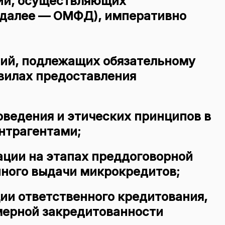
ий, осуществляющих
(далее — ОМФД), императивно
вий
, подлежащих обязательному
вилах предоставления
оведения
и этических принципов в
нтрагентами;
ации
на этапах преддоговорной
нного выдачи микрокредитов;
ии ответственного кредитования
,
ерной закредитованности