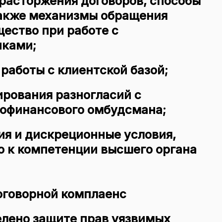
расторжения договоров, способы
также механизмы обращения
ество при работе с
ками;
аботы с клиентской базой;
рования разногласий с
офинансового омбудсмана;
ия и дискреционные условия,
о к компетенции высшего органа
оговорной комплаенс
елено защите прав уязвимых